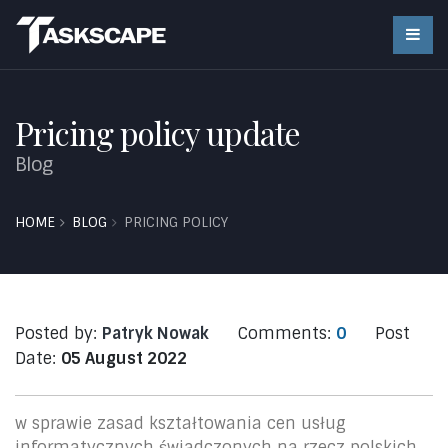
Pricing policy update
Blog
HOME
BLOG
PRICING POLICY
Posted by:
Patryk Nowak
Comments:
0
Post
Date:
05 August 2022
w sprawie zasad kształtowania cen usług
informatycznych świadczonych na rzecz polskich